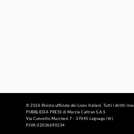
© 2026 Rivista ufficiale dei Lions Italiani. Tutti i diritti rise
PUBBLIDEA PRESS di Marzia Caltran S.A.S
Via Concetto Marchesi 7 - 37045 Legnago (Vr)
P.IVA 02036690234