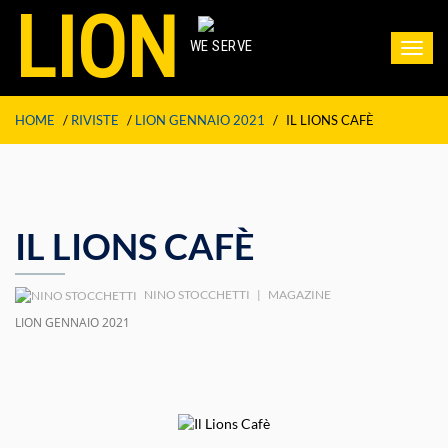
LION
WE SERVE
Toggl
navig
HOME
/
RIVISTE
/
LION GENNAIO 2021
/
IL LIONS CAFÈ
IL LIONS CAFÈ
NINO STOCCHETTI
|
MAGAZINE
LION GENNAIO 2021