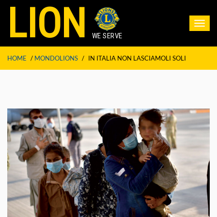
LION
Toggl
navig
WE SERVE
HOME
/
MONDOLIONS
/
IN ITALIA NON LASCIAMOLI SOLI