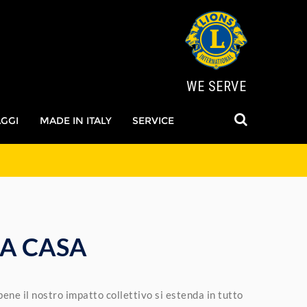
WE SERVE
AGGI
MADE IN ITALY
SERVICE
DA CASA
bene il nostro impatto collettivo si estenda in tutto