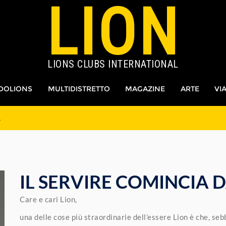
LION
LIONS CLUBS INTERNATIONAL
DOLIONS
MULTIDISTRETTO
MAGAZINE
ARTE
VI
A
IL SERVIRE COMINCIA 
Care e cari Lion,
una delle cose più straordinarie dell’essere Lion è che, seb