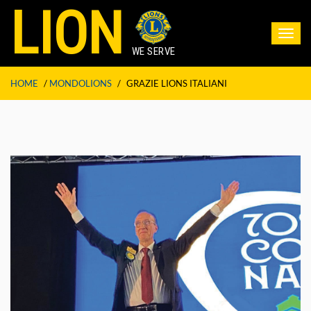
LION
Toggl
navig
WE SERVE
HOME
/
MONDOLIONS
/
GRAZIE LIONS ITALIANI