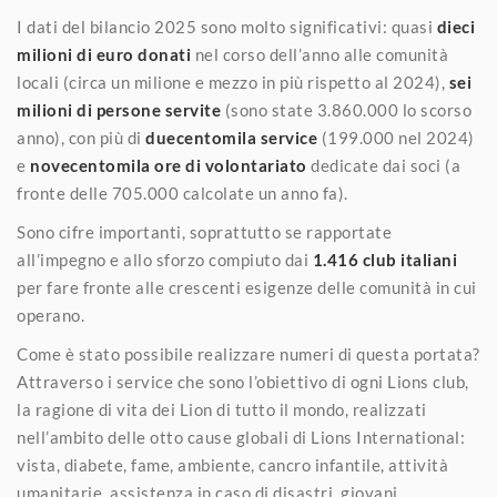
I dati del bilancio 2025 sono molto significativi: quasi
dieci
milioni di euro donati
nel corso dell’anno alle comunità
locali (circa un milione e mezzo in più rispetto al 2024),
sei
milioni di persone servite
(sono state 3.860.000 lo scorso
anno), con più di
duecentomila service
(199.000 nel 2024)
e
novecentomila ore di volontariato
dedicate dai soci (a
fronte delle 705.000 calcolate un anno fa).
Sono cifre importanti, soprattutto se rapportate
all’impegno e allo sforzo compiuto dai
1.416 club italiani
per fare fronte alle crescenti esigenze delle comunità in cui
operano.
Come è stato possibile realizzare numeri di questa portata?
Attraverso i service che sono l’obiettivo di ogni Lions club,
la ragione di vita dei Lion di tutto il mondo, realizzati
nell’ambito delle otto cause globali di Lions International:
vista, diabete, fame, ambiente, cancro infantile, attività
umanitarie, assistenza in caso di disastri, giovani.