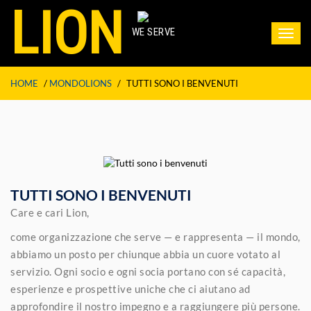
LION
WE SERVE
Toggl
navig
HOME
/
MONDOLIONS
/
TUTTI SONO I BENVENUTI
TUTTI SONO I BENVENUTI
Care e cari Lion,
come organizzazione che serve — e rappresenta — il mondo,
abbiamo un posto per chiunque abbia un cuore votato al
servizio. Ogni socio e ogni socia portano con sé capacità,
esperienze e prospettive uniche che ci aiutano ad
approfondire il nostro impegno e a raggiungere più persone.