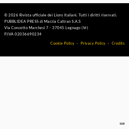
© 2026 Rivista ufficiale dei Lions Italiani. Tutti i diritti riservati.
PUBBLIDEA PRESS di Marzia Caltran S.A.S
Via Concetto Marchesi 7 - 37045 Legnago (Vr)
P.IVA 02036690234
Cookie Policy
Privacy Policy
Credits