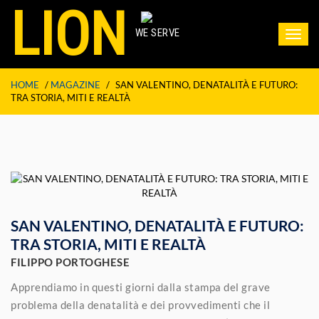
LION
WE SERVE
Toggl
navig
HOME
/
MAGAZINE
/
SAN VALENTINO, DENATALITÀ E FUTURO:
TRA STORIA, MITI E REALTÀ
SAN VALENTINO, DENATALITÀ E FUTURO:
TRA STORIA, MITI E REALTÀ
FILIPPO PORTOGHESE
Apprendiamo in questi giorni dalla stampa del grave
problema della denatalità e dei provvedimenti che il