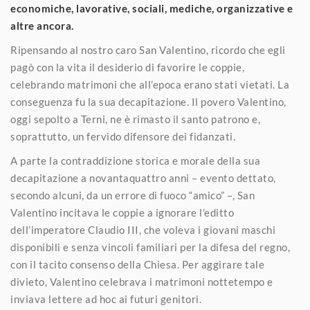
economiche, lavorative, sociali, mediche, organizzative e
altre ancora.
Ripensando al nostro caro San Valentino, ricordo che egli
pagò con la vita il desiderio di favorire le coppie,
celebrando matrimoni che all’epoca erano stati vietati. La
conseguenza fu la sua decapitazione. Il povero Valentino,
oggi sepolto a Terni, ne è rimasto il santo patrono e,
soprattutto, un fervido difensore dei fidanzati.
A parte la contraddizione storica e morale della sua
decapitazione a novantaquattro anni – evento dettato,
secondo alcuni, da un errore di fuoco “amico” –, San
Valentino incitava le coppie a ignorare l’editto
dell’imperatore Claudio III, che voleva i giovani maschi
disponibili e senza vincoli familiari per la difesa del regno,
con il tacito consenso della Chiesa. Per aggirare tale
divieto, Valentino celebrava i matrimoni nottetempo e
inviava lettere ad hoc ai futuri genitori.