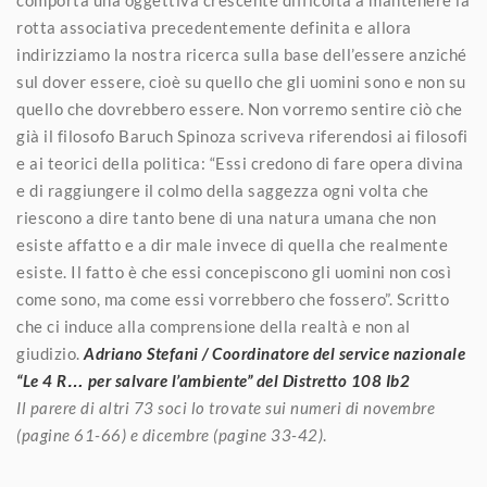
comporta una oggettiva crescente difficoltà a mantenere la
rotta associativa precedentemente definita e allora
indirizziamo la nostra ricerca sulla base dell’essere anziché
sul dover essere, cioè su quello che gli uomini sono e non su
quello che dovrebbero essere. Non vorremo sentire ciò che
già il filosofo Baruch Spinoza scriveva riferendosi ai filosofi
e ai teorici della politica: “Essi credono di fare opera divina
e di raggiungere il colmo della saggezza ogni volta che
riescono a dire tanto bene di una natura umana che non
esiste affatto e a dir male invece di quella che realmente
esiste. Il fatto è che essi concepiscono gli uomini non così
come sono, ma come essi vorrebbero che fossero”. Scritto
che ci induce alla comprensione della realtà e non al
giudizio.
Adriano Stefani / Coordinatore del service nazionale
“Le 4 R… per salvare l’ambiente” del Distretto 108 Ib2
Il parere di altri 73 soci lo trovate sui numeri di novembre
(pagine 61-66) e dicembre (pagine 33-42)
.