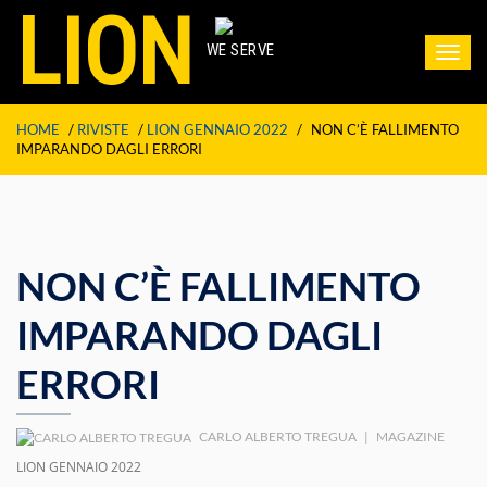
LION
WE SERVE
Toggl
navig
HOME
/
RIVISTE
/
LION GENNAIO 2022
/
NON C’È FALLIMENTO
IMPARANDO DAGLI ERRORI
NON C’È FALLIMENTO
IMPARANDO DAGLI
ERRORI
CARLO ALBERTO TREGUA
|
MAGAZINE
LION GENNAIO 2022