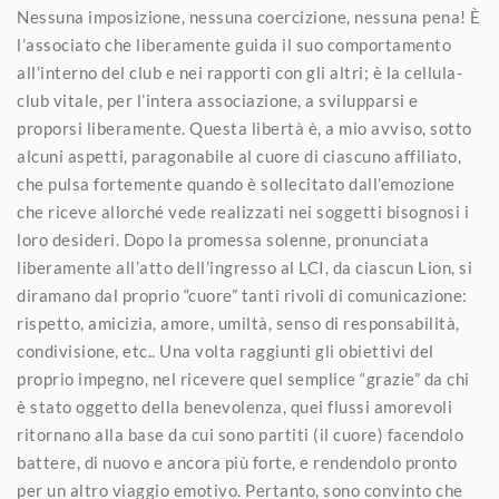
Nessuna imposizione, nessuna coercizione, nessuna pena! È
l’associato che liberamente guida il suo comportamento
all’interno del club e nei rapporti con gli altri; è la cellula-
club vitale, per l’intera associazione, a svilupparsi e
proporsi liberamente. Questa libertà è, a mio avviso, sotto
alcuni aspetti, paragonabile al cuore di ciascuno affiliato,
che pulsa fortemente quando è sollecitato dall’emozione
che riceve allorché vede realizzati nei soggetti bisognosi i
loro desideri. Dopo la promessa solenne, pronunciata
liberamente all’atto dell’ingresso al LCI, da ciascun Lion, si
diramano dal proprio “cuore” tanti rivoli di comunicazione:
rispetto, amicizia, amore, umiltà, senso di responsabilità,
condivisione, etc.. Una volta raggiunti gli obiettivi del
proprio impegno, nel ricevere quel semplice “grazie” da chi
è stato oggetto della benevolenza, quei flussi amorevoli
ritornano alla base da cui sono partiti (il cuore) facendolo
battere, di nuovo e ancora più forte, e rendendolo pronto
per un altro viaggio emotivo. Pertanto, sono convinto che