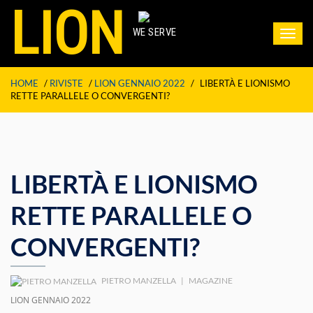
LION
WE SERVE
Toggl
navig
HOME
/
RIVISTE
/
LION GENNAIO 2022
/
LIBERTÀ E LIONISMO
RETTE PARALLELE O CONVERGENTI?
LIBERTÀ E LIONISMO
RETTE PARALLELE O
CONVERGENTI?
PIETRO MANZELLA
|
MAGAZINE
LION GENNAIO 2022