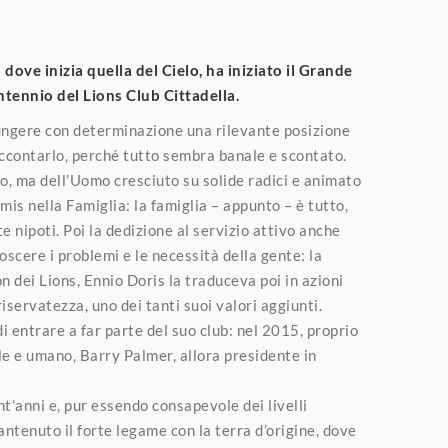
a dove inizia quella del Cielo, ha iniziato il Grande
ntennio del Lions Club Cittadella.
iungere con determinazione una rilevante posizione
raccontarlo, perché tutto sembra banale e scontato.
to, ma dell’Uomo cresciuto su solide radici e animato
imis nella Famiglia: la famiglia – appunto – è tutto,
te nipoti. Poi la dedizione al servizio attivo anche
oscere i problemi e le necessità della gente: la
n dei Lions, Ennio Doris la traduceva poi in azioni
servatezza, uno dei tanti suoi valori aggiunti.
 di entrare a far parte del suo club: nel 2015, proprio
le e umano, Barry Palmer, allora presidente in
t’anni e, pur essendo consapevole dei livelli
ntenuto il forte legame con la terra d’origine, dove