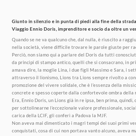
Giunto in silenzio e in punta di piedi alla fine della strad
Viaggio Ennio Doris, imprenditore e socio da oltre un ve
Quando se ne va qualcuno che, dal nulla, è riuscito a ragg
nella società, viene difficile trovare le parole giuste per 
Perciò, non siamo qui a parlare del Doris da tutti conosciu
da principi di stampo antico, quelli che si consacrano, in pr
amava dire, la moglie Lina, i due figli Massimo e Sara, i set
attraverso il lionismo, Lions tra Lions sempre rivolto a con
promozione del vivere solidale, che è l’essenza della missio
concrete e spesso coperte dalla confortevole ombra della ri
Era, Ennio Doris, un Lions già in re ipsa, ben prima, quindi,
per sottolinearne l’eccezionale valore professionale, socia
carica della LCIF, gli conferì a Padova la MJF.
Non aveva mai dimenticato i magri tempi dei suoi primi ven
conquistati, cosa di cui non portava vanto alcuno, aveva ma