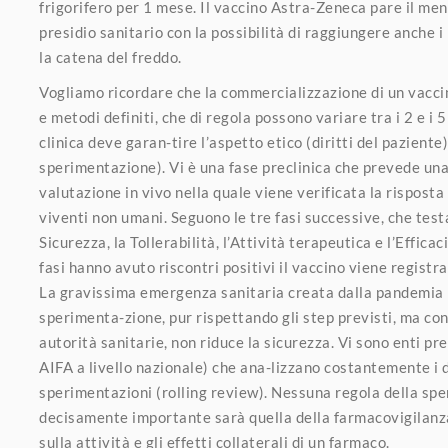
frigorifero per 1 mese. Il vaccino Astra-Zeneca pare il me
presidio sanitario con la possibilità di raggiungere anche i 
la catena del freddo.
Vogliamo ricordare che la commercializzazione di un vacc
e metodi definiti, che di regola possono variare tra i 2 e 
clinica deve garan-tire l’aspetto etico (diritti del paziente) 
sperimentazione). Vi è una fase preclinica che prevede una 
valutazione in vivo nella quale viene verificata la risposta
viventi non umani. Seguono le tre fasi successive, che tes
Sicurezza, la Tollerabilità, l’Attività terapeutica e l’Efficac
fasi hanno avuto riscontri positivi il vaccino viene regist
La gravissima emergenza sanitaria creata dalla pandemia 
sperimenta-zione, pur rispettando gli step previsti, ma con
autorità sanitarie, non riduce la sicurezza. Vi sono enti 
AIFA a livello nazionale) che ana-lizzano costantemente i d
sperimentazioni (rolling review). Nessuna regola della sp
decisamente importante sarà quella della farmacovigilanza
sulla attività e gli effetti collaterali di un farmaco.