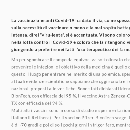
La vaccinazione anti Covid-19 ha dato il via, come spes
sulla necessità di vaccinare o meno e la mai sopita batta
intensa, direi “viru-lenta”, si è accentuata. Vi sono colo
nella lotta contro il Covid-19 e coloro che la ritengono vi
giungendo a preferire nei fatti l’uso terapeutico dei farma
Ma per sgombrare il campo da equivoci va sottolineato che 
prevenire le infezioni e l’obiettivo della medicina è quello
questo il luogo per entrare nel merito di una polemica, spes
attuali evidenze scientifiche sappiamo che oggi sono tre i 
nazionali preposti alle verifiche. Sono stati dichiarati idon
BionTech, con efficacia del 95 %, il vaccino Astra Zeneca-
TX con efficacia del 94 %.
Molti altri vaccini sono in corso di studio e sperimentazio
italiano il Reithera). Per il vaccino Pfizer-BionTech sorge 
è di -70 gradi e poi di soli pochi giorni in frigorifero, me