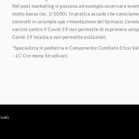
Nel post marketing si possono ad esempio osservare eventu
molto basse (es. 1/5000). In pratica accade che consciam
coinvolti in un’ampia spe-rimentazione del farmaco. L’evoluz
vaccini contro il Covid-19 non permette di esprimere un’opi
Covid-19 incalza e non permette esitazioni.
*Specialista in pediatria e Componente Comitato Etico Va
– LC Cre-mona Stradivari.
rvati.