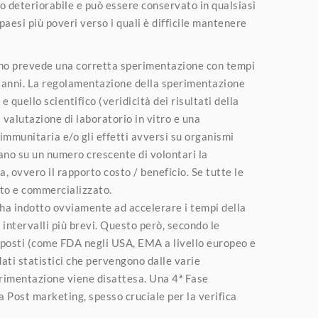
no deteriorabile e può essere conservato in qualsiasi
paesi più poveri verso i quali è difficile mantenere
ino prevede una corretta sperimentazione con tempi
i 5 anni. La regolamentazione della sperimentazione
e quello scientifico (veridicità dei risultati della
valutazione di laboratorio in vitro e una
 immunitaria e/o gli effetti avversi su organismi
tano su un numero crescente di volontari la
ia, ovvero il rapporto costo / beneficio. Se tutte le
rato e commercializzato.
ha indotto ovviamente ad accelerare i tempi della
 intervalli più brevi. Questo però, secondo le
preposti (come FDA negli USA, EMA a livello europeo e
ati statistici che pervengono dalle varie
erimentazione viene disattesa. Una 4ª Fase
 Post marketing, spesso cruciale per la verifica