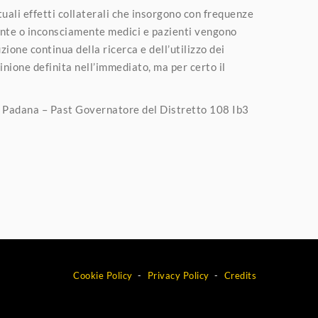
ali effetti collaterali che insorgono con frequenze
ente o inconsciamente medici e pazienti vengono
ione continua della ricerca e dell’utilizzo dei
nione definita nell’immediato, ma per certo il
l Padana – Past Governatore del Distretto 108 Ib3
Cookie Policy
Privacy Policy
Credits