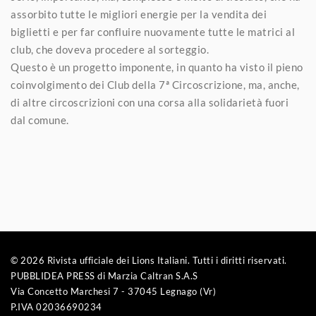
assorbito tutte le migliori energie per la vendita dei
biglietti e per far confluire nuovamente tutte le matrici al
club, che doveva procedere al sorteggio.
Questo è un progetto imponente, in quanto ha visto il pieno
coinvolgimento dei Club della 7ª Circoscrizione, ma, anche,
di altre circoscrizioni con una corsa alla solidarietà fuori
dal comune.
© 2026 Rivista ufficiale dei Lions Italiani. Tutti i diritti riservati.
PUBBLIDEA PRESS di Marzia Caltran S.A.S
Via Concetto Marchesi 7 - 37045 Legnago (Vr)
P.IVA 02036690234