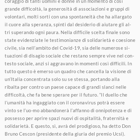
coraggio di tanti uomini e donne in un momento di così
grande difficoltà, la generosità di associazioni e gruppi di
volontari, molti sorti con una spontaneità che ha allargato
il cuore alla speranza, spinti dal desiderio di aiutare gli al-
tri superando ogni paura. Nella difficile scelta finale sono
state evidenziate le testimonianze di solidarietà e coesione
civile, sia nell’ambito del Covid-19, sia delle numerose si-
tuazioni di disagio sociale che restano sempre vive nel con-
testo sociale, anzi si aggravano in momenti così difficili. In
tutto questo è emerso un quadro che cancella la visione di
un’Italia concentrata solo su se stessa, portando alla
ribalta per contro un paese capace di grandi slanci nelle
difficoltà, che fa bene sperare per il futuro. “Il duello che
l’umanità ha ingaggiato con il coronavirus potrà essere
vinto se l’uo-mo abbandonerà l’affanno di onnipotenza e di
possesso per aprire spazi nuovi di ospitalità, fraternità e
solidarietà. E questo, sì, avrà del prodigioso, ha detto Don
Bruno Cescon (presidente della giuria del premio Ucsi).