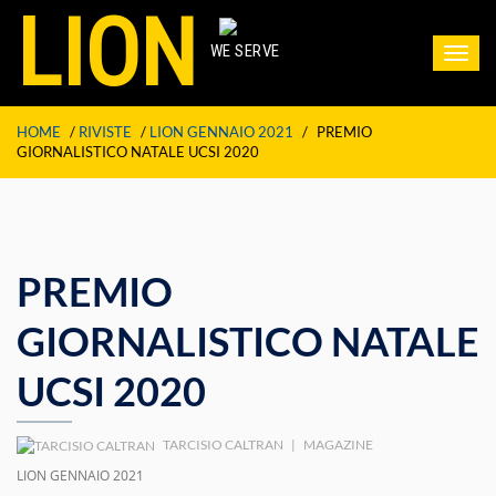
LION
WE SERVE
Toggl
navig
HOME
/
RIVISTE
/
LION GENNAIO 2021
/
PREMIO
GIORNALISTICO NATALE UCSI 2020
PREMIO
GIORNALISTICO NATALE
UCSI 2020
TARCISIO CALTRAN
|
MAGAZINE
LION GENNAIO 2021