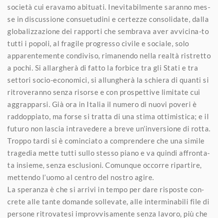
società cui eravamo abituati. Inevitabilmente saranno mes-
se in discussione consuetudini e certezze consolidate, dalla
globalizzazione dei rapporti che sembrava aver avvicina-to
tutti i popoli, al fragile progresso civile e sociale, solo
apparentemente condiviso, rimanendo nella realtà ristretto
a pochi. Si allargherà di fatto la forbice tra gli Stati e tra
settori socio-economici, si allungherà la schiera di quanti si
ritroveranno senza risorse e con prospettive limitate cui
aggrapparsi. Già ora in Italia il numero di nuovi poveri è
raddoppiato, ma forse si tratta di una stima ottimistica; e il
futuro non lascia intravedere a breve un’inversione di rotta.
Troppo tardi si è cominciato a comprendere che una simile
tragedia mette tutti sullo stesso piano e va quindi affronta-
ta insieme, senza esclusioni. Comunque occorre ripartire,
mettendo l’uomo al centro del nostro agire.
La speranza è che si arrivi in tempo per dare risposte con-
crete alle tante domande sollevate, alle interminabili file di
persone ritrovatesi improvvisamente senza lavoro, più che