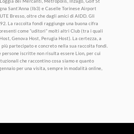
Loggia dei Mercanti, Metropolis, Inzago, Golf St
gna Sant’Anna (Ib3) e Caselle Torinese Airport
UTE Bresso, oltre che dagli amici di AIDD. Gli
292. La raccolta fondi raggiunge una buona cifra
resenti come “uditori” molti altri Club (tra i quali
 Host, Genova Host, Perugia Host). La certezza, a
più partecipato e concreto nella sua raccolta fondi.
 persone iscritte non risulta essere Lion, per cui
tituzionali che raccontino cosa siamo e quanto
gennaio per una visita, sempre in modalità online,