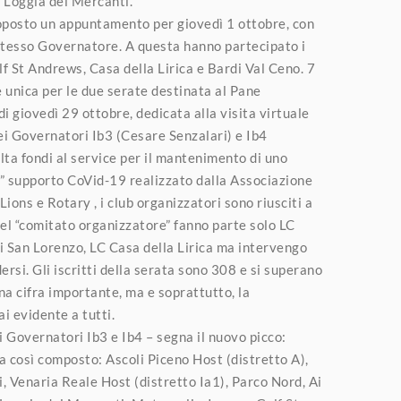
e Loggia dei Mercanti.
oposto un appuntamento per giovedì 1 ottobre, con
stesso Governatore. A questa hanno partecipato i
f St Andrews, Casa della Lirica e Bardi Val Ceno. 7
e unica per le due serate destinata al Pane
di giovedì 29 ottobre, dedicata alla visita virtuale
ei Governatori Ib3 (Cesare Senzalari) e Ib4
olta fondi al service per il mantenimento di uno
o” supporto CoVid-19 realizzato dalla Associazione
ions e Rotary , i club organizzatori sono riusciti a
 Nel “comitato organizzatore” fanno parte solo LC
i San Lorenzo, LC Casa della Lirica ma intervengo
ersi. Gli iscritti della serata sono 308 e si superano
na cifra importante, ma e soprattutto, la
i evidente a tutti.
 Governatori Ib3 e Ib4 – segna il nuovo picco:
a così composto: Ascoli Piceno Host (distretto A),
 Venaria Reale Host (distretto Ia1), Parco Nord, Ai