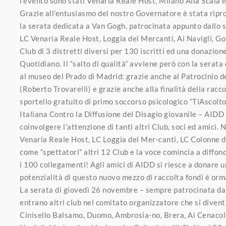
l’evento sono stati Venaria Reale Host, Milano Alla Scala 
Grazie all’entusiasmo del nostro Governatore è stata ripr
la serata dedicata a Van Gogh, patrocinata appunto dallo 
LC Venaria Reale Host, Loggia dei Mercanti, Ai Navigli, Gol
Club di 3 distretti diversi per 130 iscritti ed una donazion
Quotidiano. Il “salto di qualità” avviene però con la serata 
al museo del Prado di Madrid: grazie anche al Patrocinio d
(Roberto Trovarelli) e grazie anche alla finalità della racc
sportello gratuito di primo soccorso psicologico “TiAscolt
Italiana Contro la Diffusione del Disagio giovanile – AIDD L
coinvolgere l’attenzione di tanti altri Club, soci ed amici.
Venaria Reale Host, LC Loggia dei Mer-canti, LC Colonne d
come “spettatori” altri 12 Club e la voce comincia a diffond
i 100 collegamenti! Agli amici di AIDD si riesce a donare u
potenzialità di questo nuovo mezzo di raccolta fondi è orma
La serata di giovedì 26 novembre – sempre patrocinata dai
entrano altri club nel comitato organizzatore che si divent
Cinisello Balsamo, Duomo, Ambrosia-no, Brera, Ai Cenacoli,