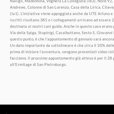
Navigli, Madonnina, Voghera La Collegiata (Ib3), Nord 92, 
Andrews, Colonne di San Lorenzo, Casa della Lirica, Cilave
(Ia1). L’iniziativa viene appoggiata anche da UTE Arluno e 
iscritti risultano 385 e i collegamenti arrivano ad essere 
destinata ai nostri cani guida. Anche in questo caso erano p
Via della Spiga, Stupinigi, Casalbuttano, Sesto S. Giovanni
questo punto, è che l’appuntamento di gennaio sarà ancora 
Un dato importante da sottolineare è che circa il 30% delle
prima di iniziare l’avventura, vengono presentati video is
facciamo. Il prossimo appuntamento già atteso è per il 28 
all’Ermitage di San Pietroburgo.