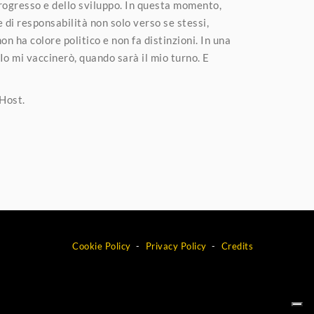
 progresso e dello sviluppo. In questa momento,
di responsabilità non solo verso se stessi,
on ha colore politico e non fa distinzioni. In una
o mi vaccinerò, quando sarà il mio turno. E
 Host.
Cookie Policy
Privacy Policy
Credits