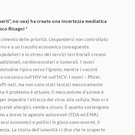
esperti”, no-vax) ha creato una incertezza mediatica
esco Ricagni *
scimento delle priorità. L’espandersi non controllato
itario e a un tracollo economico conseguente.
edalieri e lo stress dei servizi territoriali creano
adizionali, cardiovascolari e tumorali. I nuovi
etudine tipico verso l’ignoto, mentre i vaccini
o successo sull’HIV né sull’HCV. I nuovi – Pfizer,
affi-nati, ma non sono stati testati massivamente
 ma il problema è attuale. Il meccanismo d’azione è
er impedire l’attacco del virus alla cellula. Non vi è
 grandi allergici, sembra sicuro. È quanto sostengono
anno a breve le agenzie autorevoli (FDA ed EMA)
ressi economici e politici in gioco sono enormi, il
ienza. La storia dell’umanità ci dice che le scoperte