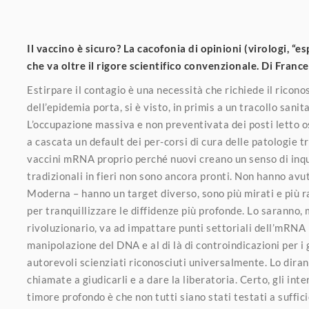
Il vaccino è sicuro? La cacofonia di opinioni (virologi, “
che va oltre il rigore scientifico convenzionale. Di Franc
Estirpare il contagio è una necessità che richiede il ricono
dell’epidemia porta, si è visto, in primis a un tracollo san
L’occupazione massiva e non preventivata dei posti letto osp
a cascata un default dei per-corsi di cura delle patologie tr
vaccini mRNA proprio perché nuovi creano un senso di inqui
tradizionali in fieri non sono ancora pronti. Non hanno avut
Moderna – hanno un target diverso, sono più mirati e più r
per tranquillizzare le diffidenze più profonde. Lo saranno,
rivoluzionario, va ad impattare punti settoriali dell’mRNA p
manipolazione del DNA e al di là di controindicazioni per i
autorevoli scienziati riconosciuti universalmente. Lo dir
chiamate a giudicarli e a dare la liberatoria. Certo, gli inte
timore profondo è che non tutti siano stati testati a suffic