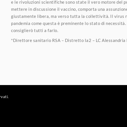
e le rivoluzioni scientifiche sono state il vero motore del
mettere in discussione il vaccino, comporta una assunzione 
giustamente libera, ma verso tutta la collettività. Il virus n
pandemia come questa è preminente lo stato di necessità. I
consiglierò tutti a farlo.
*Direttore sanitario RSA – Distretto Ia2 – LC Alessandria
rvati.