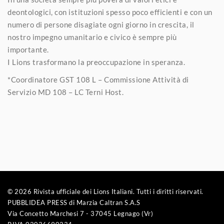
deontologici, con istituzioni spesso poco efficienti e con un
numero di persone disagiate ogni giorno in crescita, il
nostro impegno umanitario e civico è sempre più
importante.
I Lions trasformano la preoccupazione in speranza.
*Coordinatore GST 108 L – Commissione Attività di
Servizio MD 108 – LC Terni Host.
© 2026 Rivista ufficiale dei Lions Italiani. Tutti i diritti riservati.
PUBBLIDEA PRESS di Marzia Caltran S.A.S
Via Concetto Marchesi 7 - 37045 Legnago (Vr)