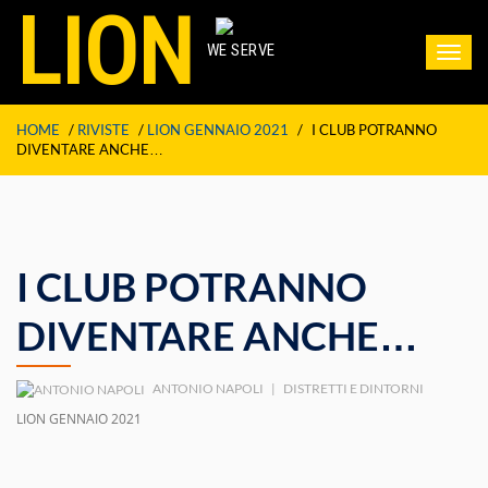
LION
WE SERVE
Toggl
navig
HOME
/
RIVISTE
/
LION GENNAIO 2021
/
I CLUB POTRANNO
DIVENTARE ANCHE…
I CLUB POTRANNO
DIVENTARE ANCHE…
ANTONIO NAPOLI
|
DISTRETTI E DINTORNI
LION GENNAIO 2021