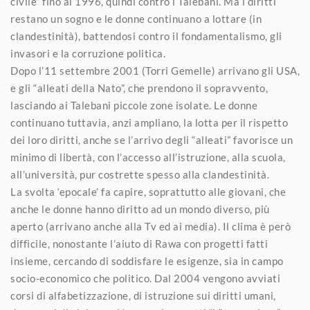
civile” fino al 1996, quindi contro i Talebani. Ma i diritti
restano un sogno e le donne continuano a lottare (in
clandestinità), battendosi contro il fondamentalismo, gli
invasori e la corruzione politica.
Dopo l’11 settembre 2001 (Torri Gemelle) arrivano gli USA,
e gli “alleati della Nato”, che prendono il sopravvento,
lasciando ai Talebani piccole zone isolate. Le donne
continuano tuttavia, anzi ampliano, la lotta per il rispetto
dei loro diritti, anche se l’arrivo degli “alleati” favorisce un
minimo di libertà, con l’accesso all’istruzione, alla scuola,
all’università, pur costrette spesso alla clandestinità.
La svolta ‘epocale’ fa capire, soprattutto alle giovani, che
anche le donne hanno diritto ad un mondo diverso, più
aperto (arrivano anche alla Tv ed ai media). Il clima è però
difficile, nonostante l’aiuto di Rawa con progetti fatti
insieme, cercando di soddisfare le esigenze, sia in campo
socio-economico che politico. Dal 2004 vengono avviati
corsi di alfabetizzazione, di istruzione sui diritti umani,