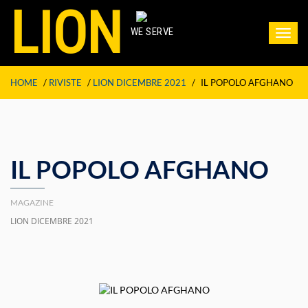
LION
WE SERVE
Toggl
navig
HOME
/
RIVISTE
/
LION DICEMBRE 2021
/
IL POPOLO AFGHANO
IL POPOLO AFGHANO
MAGAZINE
LION DICEMBRE 2021