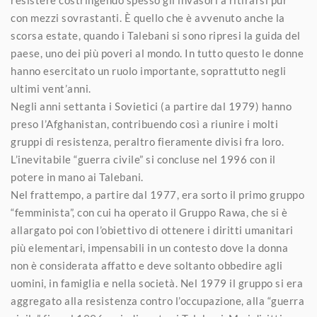
resistere costringendo spesso gli invasori a ritirarsi pur
con mezzi sovrastanti. È quello che è avvenuto anche la
scorsa estate, quando i Talebani si sono ripresi la guida del
paese, uno dei più poveri al mondo. In tutto questo le donne
hanno esercitato un ruolo importante, soprattutto negli
ultimi vent’anni.
Negli anni settanta i Sovietici (a partire dal 1979) hanno
preso l’Afghanistan, contribuendo così a riunire i molti
gruppi di resistenza, peraltro fieramente divisi fra loro.
L’inevitabile “guerra civile” si concluse nel 1996 con il
potere in mano ai Talebani.
Nel frattempo, a partire dal 1977, era sorto il primo gruppo
“femminista”, con cui ha operato il Gruppo Rawa, che si è
allargato poi con l’obiettivo di ottenere i diritti umanitari
più elementari, impensabili in un contesto dove la donna
non è considerata affatto e deve soltanto obbedire agli
uomini, in famiglia e nella società. Nel 1979 il gruppo si era
aggregato alla resistenza contro l’occupazione, alla “guerra