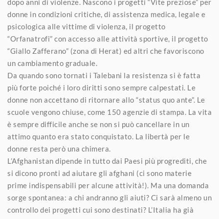
dopo anni di violenze. Nascono i progetti “Vite preziose” per
donne in condizioni critiche, di assistenza medica, legale e
psicologica alle vittime di violenza, il progetto
“Orfanatrofi” con accesso alle attività sportive, il progetto
“Giallo Zafferano” (zona di Herat) ed altri che favoriscono
un cambiamento graduale.
Da quando sono tornati i Talebani la resistenza si è fatta
più forte poiché i loro diritti sono sempre calpestati. Le
donne non accettano di ritornare allo “status quo ante”. Le
scuole vengono chiuse, come 150 agenzie di stampa. La vita
è sempre difficile anche se non si può cancellare in un
attimo quanto era stato conquistato. La libertà per le
donne resta però una chimera.
L’Afghanistan dipende in tutto dai Paesi più progrediti, che
si dicono pronti ad aiutare gli afghani (ci sono materie
prime indispensabili per alcune attività!). Ma una domanda
sorge spontanea: a chi andranno gli aiuti? Ci sarà almeno un
controllo dei progetti cui sono destinati? L’Italia ha già