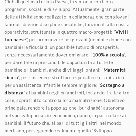
Club di quel martoriato Paese, in sintonia con i loro
programmi sociali e di sviluppo. Attualmente, gran parte
delle attività sono realizzate in collaborazione con giovani
laureati di varie discipline specifiche, funzionali alla nostra
operatività, strutturata in quattro macro-progetti: “
Vivi il
tuo paese
”, per promuovere nei giovani (uomini e donne con
bambini) la fiducia di un possibile futuro di prosperità,
senza necessariamente dover emigrare; “
100% a scuola
”,
per dare tale imprescindibile opportunità a tutte le
bambine e i bambini, anche di villaggi lontani; “
Maternità
sicura
”, per sostenere strutture ospedaliere e sanitarie e
per un’assistenza infantile sempre migliore; “
Sostegno a
distanza
” ai bambini negli orfanotrofi, lottando, fra le altre
cose, soprattutto contro la loro malnutrizione. Obiettivo
principale, rendere la popolazione “burkinabé” autonoma
nel suo sviluppo socio-economico, dando, in particolare ai
bambini, il futuro che, al pari di tutti gli altri, nel mondo,
meritano, perseguendo realmente quello “Sviluppo