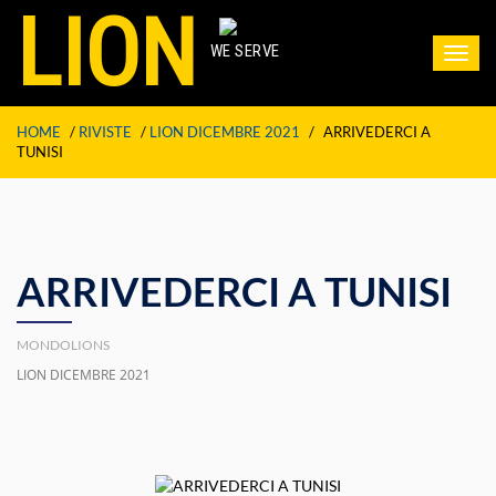
LION
WE SERVE
Toggl
navig
HOME
/
RIVISTE
/
LION DICEMBRE 2021
/
ARRIVEDERCI A
TUNISI
ARRIVEDERCI A TUNISI
MONDOLIONS
LION DICEMBRE 2021