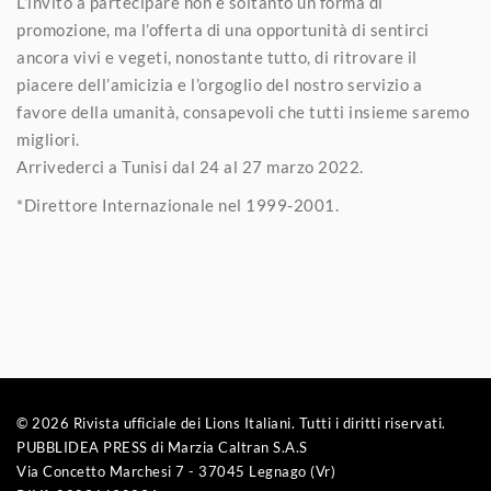
L’invito a partecipare non è soltanto un forma di
promozione, ma l’offerta di una opportunità di sentirci
ancora vivi e vegeti, nonostante tutto, di ritrovare il
piacere dell’amicizia e l’orgoglio del nostro servizio a
favore della umanità, consapevoli che tutti insieme saremo
migliori.
Arrivederci a Tunisi dal 24 al 27 marzo 2022.
*Direttore Internazionale nel 1999-2001.
© 2026 Rivista ufficiale dei Lions Italiani. Tutti i diritti riservati.
PUBBLIDEA PRESS di Marzia Caltran S.A.S
Via Concetto Marchesi 7 - 37045 Legnago (Vr)