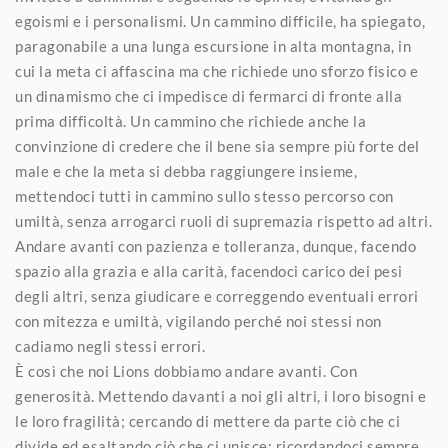
egoismi e i personalismi. Un cammino difficile, ha spiegato,
paragonabile a una lunga escursione in alta montagna, in
cui la meta ci affascina ma che richiede uno sforzo fisico e
un dinamismo che ci impedisce di fermarci di fronte alla
prima difficoltà. Un cammino che richiede anche la
convinzione di credere che il bene sia sempre più forte del
male e che la meta si debba raggiungere insieme,
mettendoci tutti in cammino sullo stesso percorso con
umiltà, senza arrogarci ruoli di supremazia rispetto ad altri.
Andare avanti con pazienza e tolleranza, dunque, facendo
spazio alla grazia e alla carità, facendoci carico dei pesi
degli altri, senza giudicare e correggendo eventuali errori
con mitezza e umiltà, vigilando perché noi stessi non
cadiamo negli stessi errori.
È così che noi Lions dobbiamo andare avanti. Con
generosità. Mettendo davanti a noi gli altri, i loro bisogni e
le loro fragilità; cercando di mettere da parte ciò che ci
divide ed esaltando ciò che ci unisce; ricordandoci sempre