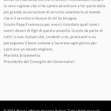
la vera ragione che ci ha spinto ad entrare a far parte della
più grande associazione di servizio umanitario al mondo
che è il servizio in favore di chi ha bisogno.
Grazie Papa Francesco per averci ricordato quali sono i
nostri doveri di figli di questa umanità. Grazie da parte di
tutti i Lions italiani che, credenti o no, praticanti o no,
perseguono il bene comune e lavorano ogni giorno per
costruire un mondo migliore.
Mariella Sciammetta
Presidente del Consiglio dei Governatori
© 2026 Rivista ufficiale dei Lions Italiani. Tutti i diritti riservati.