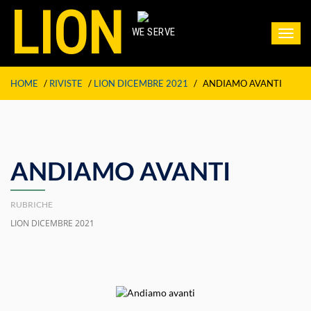
LION
WE SERVE
Toggl
navig
HOME
/
RIVISTE
/
LION DICEMBRE 2021
/
ANDIAMO AVANTI
ANDIAMO AVANTI
RUBRICHE
LION DICEMBRE 2021