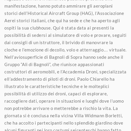
manifestazione, hanno potuto ammirare gli aeroplani
storici dell’Historical Aircraft Group (HAG), l’Associazione
Aerei storici italiani, che qui ha sede e che ha aperto agli
ospiti la sua clubhouse. Qui è stata data ai presenti la
possibilità di sedersi al simulatore di volo e provare, seguiti
dai consigli di un istruttore, il brivido di manovrare la
cloche e l’emozione di decollo, volo e atterraggio… virtuale.
Nell’aviosuperficie di Bagnoli di Sopra hanno sede anche il
Gruppo “Ali di Bagnoli”, che riunisce appassionati
costruttori di aeromobili, e l’Accademia Droni, specializzata
ell’addestramento di piloti di droni. Paolo Chiarello ha
illustrato le caratteristiche tecniche e le molteplici
possibilità di utilizzo dei droni, capaci di esplorare,
raccogliere dati, operare in situazioni e luoghi dove l’uomo
non potrebbe arrivare o metterebbe a rischio la vita. La
giornata si è conclusa nella vicina Villa Widmann Borletti,
che ha accolto i partecipanti nello splendido giardino dove
alcuni figuranti nei loro costumi seicenteschi hanno fatto