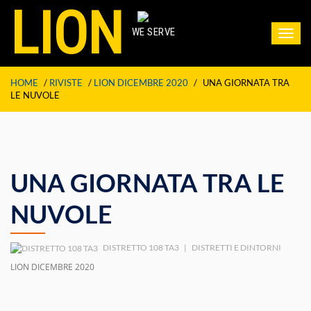
LION
WE SERVE
Toggl
navig
HOME
/
RIVISTE
/
LION DICEMBRE 2020
/
UNA GIORNATA TRA
LE NUVOLE
UNA GIORNATA TRA LE
NUVOLE
DISTRETTO 108 TA3
|
DISTRETTI E DINTORNI
LION DICEMBRE 2020