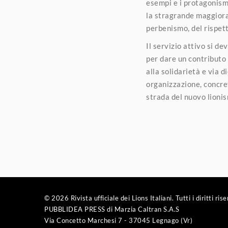
esempi e i protagonismi
la stragrande maggiora
perbenismo, del rispett
Il servizio attivo si 
per dare un contributo 
alla solidarietà e via 
organizzazione, concret
strada del nuovo lioni
© 2026 Rivista ufficiale dei Lions Italiani. Tutti i diritti rise
PUBBLIDEA PRESS di Marzia Caltran S.A.S
Via Concetto Marchesi 7 - 37045 Legnago (Vr)