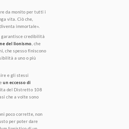
re da monito per tutti i
ga vita. Ciò che,
o diventa immortale».
 garantisce credibilità
ne del lionismo
, che
i, che spesso finiscono
ibilità a uno o più
re e gli stessi
he
un eccesso di
vita del Distretto 108
asi che a volte sono
oni poco corrette, non
iusto per poter dare
lum lionistico di un