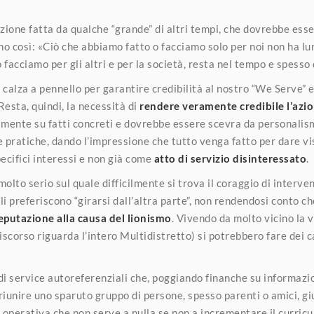
ione fatta da qualche “grande” di altri tempi, che dovrebbe esse
o così: «Ciò che abbiamo fatto o facciamo solo per noi non ha lun
 facciamo per gli altri e per la società, resta nel tempo e spess
alza a pennello per garantire credibilità al nostro “We Serve” e
 Resta, quindi, la necessità di
rendere veramente credibile l’azio
mente su fatti concreti e dovrebbe essere scevra da personalism
e pratiche, dando l’impressione che tutto venga fatto per dare vis
ecifici interessi e non già come
atto di servizio disinteressato
.
lto serio sul quale difficilmente si trova il coraggio di interveni
li preferiscono “girarsi dall’altra parte”, non rendendosi conto c
eputazione alla causa del lionismo
. Vivendo da molto vicino la 
scorso riguarda l’intero Multidistretto) si potrebbero fare dei c
di service autoreferenziali che, poggiando finanche su informazi
riunire uno sparuto gruppo di persone, spesso parenti o amici, g
tà operativa che non serve a nulla se non a incrementare il curricu