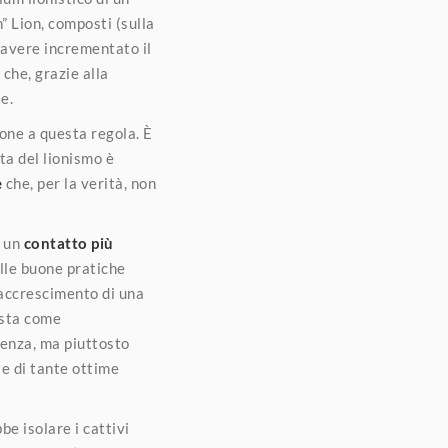
” Lion, composti (sulla
 avere incrementato il
che, grazie alla
e.
ione a questa regola. È
ita del lionismo è
e
che, per la verità, non
, un
contatto più
lle buone pratiche
l’accrescimento di una
ista come
icenza, ma piuttosto
te di tante ottime
be isolare i cattivi