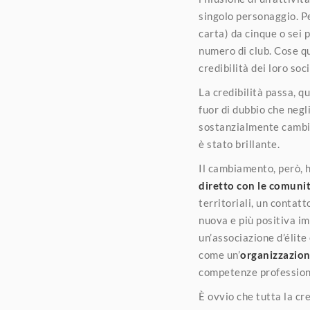
singolo personaggio. Pe
carta) da cinque o sei 
numero di club. Cose qu
credibilità dei loro soc
La credibilità passa, q
fuor di dubbio che negli
sostanzialmente cambi
è stato brillante.
Il cambiamento, però, 
diretto con le comunità
territoriali, un contatt
nuova e più positiva im
un’associazione d’élite
come un’
organizzazion
competenze professiona
È ovvio che tutta la cr