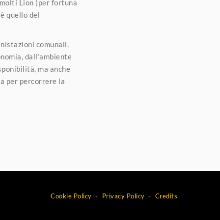
molti Lion (per fortuna
è quello del
nistazioni comunali,
conomia, dall’ambiente
sponibilità, ma anche
a per percorrere la
Cookie Policy
Privacy Policy
Credits