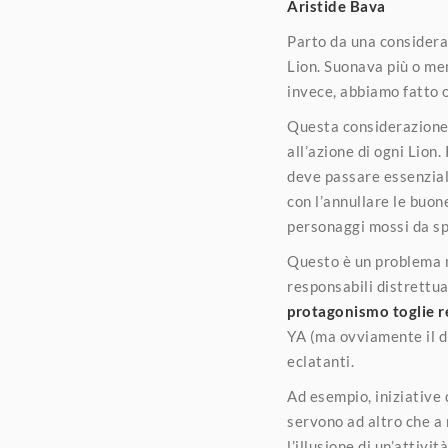
Aristide Bava
Parto da una consideraz
Lion. Suonava più o men
invece, abbiamo fatto o
Questa considerazione c
all’azione di ogni Lion.
deve passare essenzial
con l’annullare le buon
personaggi mossi da sp
Questo è un problema mo
responsabili distrettua
protagonismo toglie r
YA (ma ovviamente il di
eclatanti.
Ad esempio, iniziative 
servono ad altro che a 
l’illusione di un’attivi