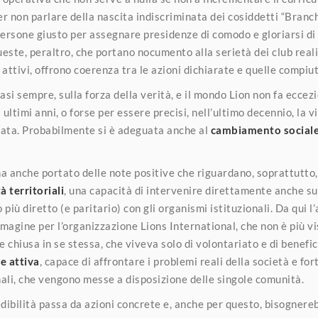
r non parlare della nascita indiscriminata dei cosiddetti “Branch
persone giusto per assegnare presidenze di comodo e gloriarsi di
este, peraltro, che portano nocumento alla serietà dei club reali 
i attivi, offrono coerenza tra le azioni dichiarate e quelle compiut
uasi sempre, sulla forza della verità, e il mondo Lion non fa eccez
 ultimi anni, o forse per essere precisi, nell’ultimo decennio, la v
ata. Probabilmente si è adeguata anche al
cambiamento social
ha anche portato delle note positive che riguardano, soprattutto
 territoriali
, una capacità di intervenire direttamente anche su
o più diretto (e paritario) con gli organismi istituzionali. Da qui 
magine per l’organizzazione Lions International, che non è più v
 e chiusa in se stessa, che viveva solo di volontariato e di benef
e attiva
, capace di affrontare i problemi reali della società e for
li, che vengono messe a disposizione delle singole comunità.
edibilità passa da azioni concrete e, anche per questo, bisognereb