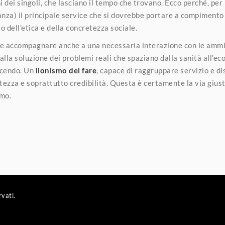
 dei singoli, che lasciano il tempo che trovano. Ecco perché, per 
nza) il principale service che si dovrebbe portare a compimento 
o dell’etica e della concretezza sociale.
deve accompagnare anche a una necessaria interazione con le ammi
alla soluzione dei problemi reali che spaziano dalla sanità all’e
dicendo. Un
lionismo del fare
, capace di raggruppare servizio e di
ezza e soprattutto credibilità. Questa è certamente la via giust
smo.
rvati.