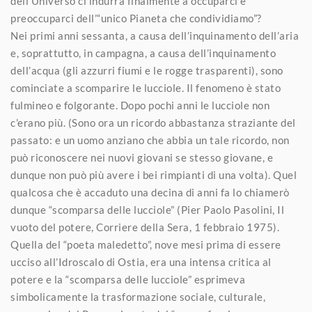
dell’Universo ci indurrà finalmente a occuparci e
preoccuparci dell’“unico Pianeta che condividiamo”?
Nei primi anni sessanta, a causa dell’inquinamento dell’aria
e, soprattutto, in campagna, a causa dell’inquinamento
dell’acqua (gli azzurri fiumi e le rogge trasparenti), sono
cominciate a scomparire le lucciole. Il fenomeno è stato
fulmineo e folgorante. Dopo pochi anni le lucciole non
c’erano più. (Sono ora un ricordo abbastanza straziante del
passato: e un uomo anziano che abbia un tale ricordo, non
può riconoscere nei nuovi giovani se stesso giovane, e
dunque non può più avere i bei rimpianti di una volta). Quel
qualcosa che è accaduto una decina di anni fa lo chiamerò
dunque “scomparsa delle lucciole” (Pier Paolo Pasolini, Il
vuoto del potere, Corriere della Sera, 1 febbraio 1975).
Quella del “poeta maledetto”, nove mesi prima di essere
ucciso all’Idroscalo di Ostia, era una intensa critica al
potere e la “scomparsa delle lucciole” esprimeva
simbolicamente la trasformazione sociale, culturale,