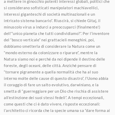
a mettere in ginocchio potenti interessi globali, politici che
si considerano sofisticati manipolatori machiavellici,
interessi giganteschi di società multinazionali e un
intricato sistema bancario”. Riuscirà, si chiede Gitaj, il
minuscolo virus a indurci a preoccuparci (finalmente!)
dell’“unico pianeta che tutti condividiamo?”. Per l’inventore
del “bosco verticale” nei grattacieli meneghini, poi,
dobbiamo smetterla di considerare la Natura come un
“mondo esterno da colonizzare o riparare”, mentre la
Natura siamo noi e perché da noi dipende il destino delle
foreste, degli oceani, delle città. Anziché pensare di
“tornare pigramente a quella normalità che ha al suo
interno molte delle cause di questo disastro”, l’Uomo abbia
il coraggio di fare un salto evolutivo, darwiniano, e la
smetta di “guerreggiare per un Dio che rischia di assistere
all’estinzione dei suoi stessi fedeli”. A tempi eccezionali,
come questi che ci è dato vivere, risposte eccezionali:
l’architetto ci ricorda che la specie umana sa “dare forma ai