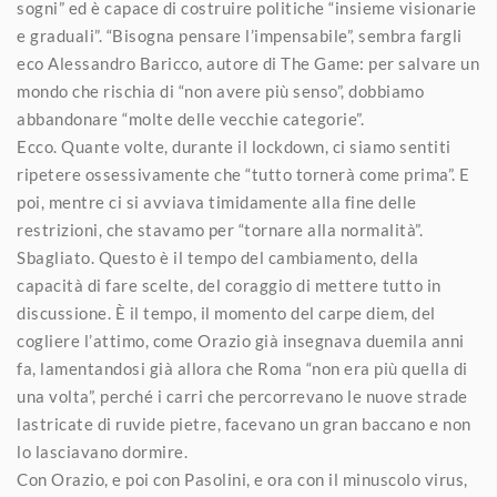
sogni” ed è capace di costruire politiche “insieme visionarie
e graduali”. “Bisogna pensare l’impensabile”, sembra fargli
eco Alessandro Baricco, autore di The Game: per salvare un
mondo che rischia di “non avere più senso”, dobbiamo
abbandonare “molte delle vecchie categorie”.
Ecco. Quante volte, durante il lockdown, ci siamo sentiti
ripetere ossessivamente che “tutto tornerà come prima”. E
poi, mentre ci si avviava timidamente alla fine delle
restrizioni, che stavamo per “tornare alla normalità”.
Sbagliato. Questo è il tempo del cambiamento, della
capacità di fare scelte, del coraggio di mettere tutto in
discussione. È il tempo, il momento del carpe diem, del
cogliere l’attimo, come Orazio già insegnava duemila anni
fa, lamentandosi già allora che Roma “non era più quella di
una volta”, perché i carri che percorrevano le nuove strade
lastricate di ruvide pietre, facevano un gran baccano e non
lo lasciavano dormire.
Con Orazio, e poi con Pasolini, e ora con il minuscolo virus,