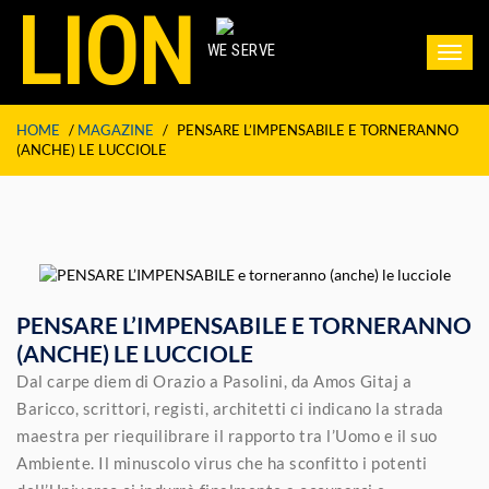
LION
WE SERVE
Toggl
navig
HOME
/
MAGAZINE
/
PENSARE L’IMPENSABILE E TORNERANNO
(ANCHE) LE LUCCIOLE
PENSARE L’IMPENSABILE E TORNERANNO
(ANCHE) LE LUCCIOLE
Dal carpe diem di Orazio a Pasolini, da Amos Gitaj a
Baricco, scrittori, registi, architetti ci indicano la strada
maestra per riequilibrare il rapporto tra l’Uomo e il suo
Ambiente. Il minuscolo virus che ha sconfitto i potenti