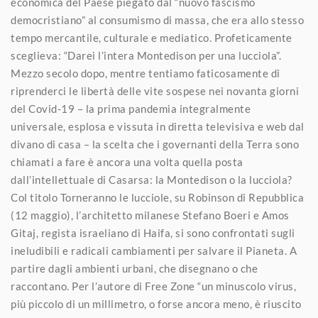
economica del Paese piegato dal “nuovo fascismo
democristiano” al consumismo di massa, che era allo stesso
tempo mercantile, culturale e mediatico. Profeticamente
sceglieva: “Darei l’intera Montedison per una lucciola”.
Mezzo secolo dopo, mentre tentiamo faticosamente di
riprenderci le libertà delle vite sospese nei novanta giorni
del Covid-19 – la prima pandemia integralmente
universale, esplosa e vissuta in diretta televisiva e web dal
divano di casa – la scelta che i governanti della Terra sono
chiamati a fare è ancora una volta quella posta
dall’intellettuale di Casarsa: la Montedison o la lucciola?
Col titolo Torneranno le lucciole, su Robinson di Repubblica
(12 maggio), l’architetto milanese Stefano Boeri e Amos
Gitaj, regista israeliano di Haifa, si sono confrontati sugli
ineludibili e radicali cambiamenti per salvare il Pianeta. A
partire dagli ambienti urbani, che disegnano o che
raccontano. Per l’autore di Free Zone “un minuscolo virus,
più piccolo di un millimetro, o forse ancora meno, è riuscito