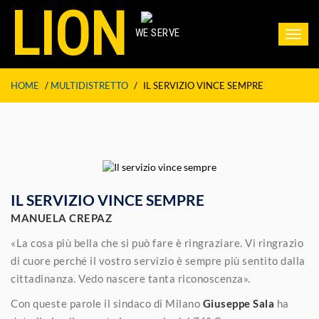
LION
WE SERVE
Toggl
navig
HOME
/
MULTIDISTRETTO
/
IL SERVIZIO VINCE SEMPRE
IL SERVIZIO VINCE SEMPRE
MANUELA CREPAZ
«La cosa più bella che si può fare è ringraziare. Vi ringrazio
di cuore perché il vostro servizio è sempre più sentito dalla
cittadinanza. Vedo nascere tanta riconoscenza».
Con queste parole il sindaco di Milano
Giuseppe Sala
ha