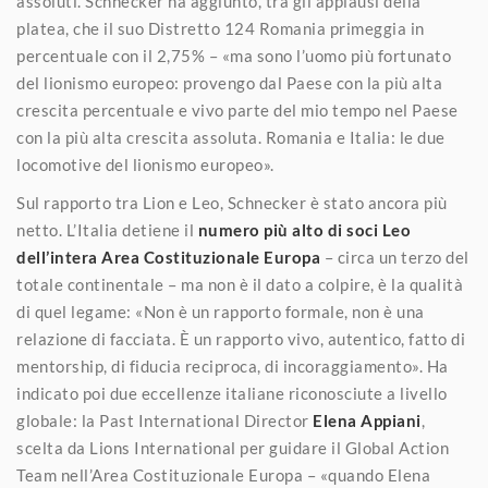
assoluti. Schnecker ha aggiunto, tra gli applausi della
platea, che il suo Distretto 124 Romania primeggia in
percentuale con il 2,75% – «ma sono l’uomo più fortunato
del lionismo europeo: provengo dal Paese con la più alta
crescita percentuale e vivo parte del mio tempo nel Paese
con la più alta crescita assoluta. Romania e Italia: le due
locomotive del lionismo europeo».
Sul rapporto tra Lion e Leo, Schnecker è stato ancora più
netto. L’Italia detiene il
numero più alto di soci Leo
dell’intera Area Costituzionale Europa
– circa un terzo del
totale continentale – ma non è il dato a colpire, è la qualità
di quel legame: «Non è un rapporto formale, non è una
relazione di facciata. È un rapporto vivo, autentico, fatto di
mentorship, di fiducia reciproca, di incoraggiamento». Ha
indicato poi due eccellenze italiane riconosciute a livello
globale: la Past International Director
Elena Appiani
,
scelta da Lions International per guidare il Global Action
Team nell’Area Costituzionale Europa – «quando Elena