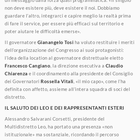
un messaggio dalla forza quasi programmatica: «Il singolo
non deve esistere più, deve esistere il noi. Dobbiamo
guardare l’altro, integrarci e capire meglio la realtà prima
di fare il service, per essere più efficaci sul territorio e
poter aiutare le difficoltà emerse».
Il governatore
Gianangelo Tosi
ha voluto restituire i meriti
dell’organizzazione del Congresso ai suoi protagonisti:
l’idea della location al governatore distrettuale eletto
Francesco Cangiano
, la direzione esecutiva a
Claudio
Chiarenza
e il coordinamento alla presidente del Consiglio
dei Governatori
Rossella Vitali
, «il mio capo», come l’ha
definita con affetto, assieme all’intera squadra di soci del
distretto.
IL SALUTO DEI LEO
E DEI RAPPRESENTANTI ESTERI
Alessandro Salvarani Corsetti, presidente del
Multidistretto Leo, ha portato una presenza «non
istituzionale» ma sostanziale, ricordando il percorso