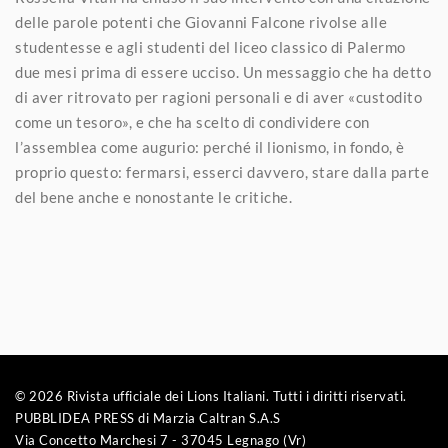
delle parole potenti che Giovanni Falcone rivolse alle
studentesse e agli studenti del liceo classico di Palermo
due mesi prima di essere ucciso. Un messaggio che ha detto
di aver ritrovato per ragioni personali e di aver «custodito
come un tesoro», e che ha scelto di condividere con
l’assemblea come augurio: perché il lionismo, in fondo, è
proprio questo: fermarsi, esserci davvero, stare dalla parte
del bene anche e nonostante le critiche.
© 2026 Rivista ufficiale dei Lions Italiani. Tutti i diritti riservati.
PUBBLIDEA PRESS di Marzia Caltran S.A.S
Via Concetto Marchesi 7 - 37045 Legnago (Vr)