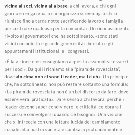
vicina ai soci, vicina alla base
, a chi lavora, a chi ogni
giorno è nei gazebo, a chi organizza screening, a chi si
riunisce fino a tarda notte sacrificando lavoro e famiglia
per costruire qualcosa per la comunità». Un riconoscimento
rivolto ai governatori che, ha sottolineato, «sono stati
vicini con unicità e grande generosità», ben oltre gli
appuntamenti istituzionali e i congressi.
«È la visione che consegniamo a questa assemblea: esserci
per i soci». Da qui il richiamo alla “piramide rovesciata”,
dove
«in cima non ci sono i leader, ma i club»
. Un principio
che, ha sottolineato, non può restare soltanto una formula:
«La piramide rovesciata non è un bel discorso da fare, deve
essere vera, praticata». Dare senso a chi lavora, perché «i
leader devono saper condividere le criticità, celebrare i
successi e coinvolgersi quando c’è bisogno». Una visione
che si intreccia con una lettura lucida del cambiamento
sociale: «La nostra società è cambiata profondamente e