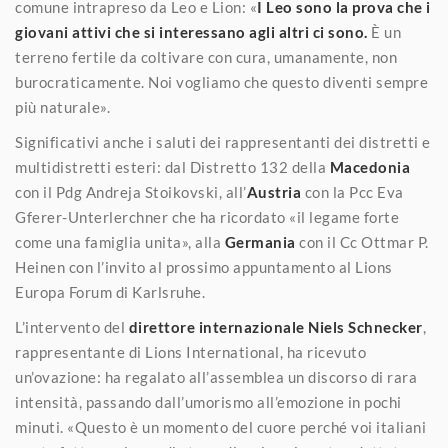
comune intrapreso da Leo e Lion: «
I Leo sono la prova che i
giovani attivi che si interessano agli altri ci sono.
È un
terreno fertile da coltivare con cura, umanamente, non
burocraticamente. Noi vogliamo che questo diventi sempre
più naturale».
Significativi anche i saluti dei rappresentanti dei distretti e
multidistretti esteri: dal Distretto 132 della
Macedonia
con il Pdg Andreja Stoikovski, all’
Austria
con la Pcc Eva
Gferer-Unterlerchner che ha ricordato «il legame forte
come una famiglia unita», alla
Germania
con il Cc Ottmar P.
Heinen con l’invito al prossimo appuntamento al Lions
Europa Forum di Karlsruhe.
L’intervento del
direttore internazionale Niels Schnecker
,
rappresentante di Lions International, ha ricevuto
un’ovazione: ha regalato all’assemblea un discorso di rara
intensità, passando dall’umorismo all’emozione in pochi
minuti. «Questo è un momento del cuore perché voi italiani