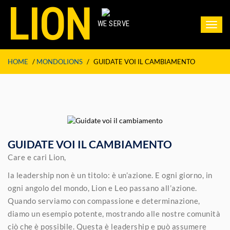
LION
WE SERVE
Toggl
navig
HOME
/
MONDOLIONS
/
GUIDATE VOI IL CAMBIAMENTO
GUIDATE VOI IL CAMBIAMENTO
Care e cari Lion,
la leadership non è un titolo: è un’azione. E ogni giorno, in
ogni angolo del mondo, Lion e Leo passano all’azione.
Quando serviamo con compassione e determinazione,
diamo un esempio potente, mostrando alle nostre comunità
ciò che è possibile. Questa è leadership e può assumere