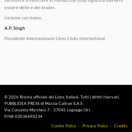
servizio e a mostrare al mondo che cosa significa davvero
essere delle e dei leader.
Insieme serviamo.
A.P. Singh
Presidente Internazionale Lions Clubs International
© 2026 Rivista ufficiale dei Lions Italiani. Tutti i diritti riservati.
PUBBLIDEA PRESS di Marzia Caltran S.A.S
Via Concetto Marchesi 7 - 37045 Legnago (Vr)
P.IVA 02036690234
Cookie Policy
Privacy Policy
Credits