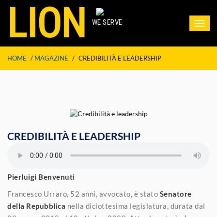
LION
WE SERVE
Toggl
navig
HOME
/
MAGAZINE
/
CREDIBILITÀ E LEADERSHIP
CREDIBILITÀ E LEADERSHIP
Pierluigi Benvenuti
Francesco Urraro, 52 anni, avvocato, è stato
Senatore
della Repubblica
nella diciottesima legislatura, durata dal