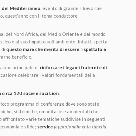
 del Mediterraneo
, evento di grande rilievo che
eo, quest’anno con il tema conduttore:
opa, del Nord Africa, del Medio Oriente e del mondo
istico e al suo impatto sull’ambiente. Infatti, spetta
 di
questo mare che merita di essere
rispettato e
rarne beneficio.
 scopo principale di
rinforzare i legami fraterni e di
ccasione celebrare i valori fondamentali della
 circa 120 socie e soci Lion
.
ricco programma di conferenze dove sono state
miche, sistemiche, umanitarie e ambientali che
no affrontato varie tematiche suddivise in seguenti
economia e sfide;
service
(approfondimento tabella