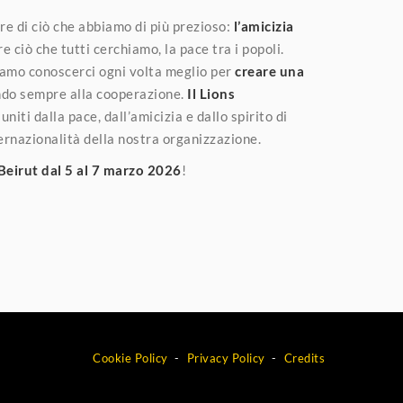
re di ciò che abbiamo di più prezioso:
l’amicizia
e ciò che tutti cerchiamo, la pace tra i popoli.
biamo conoscerci ogni volta meglio per
creare una
ndo sempre alla cooperazione.
Il Lions
 uniti dalla pace, dall’amicizia e dallo spirito di
nternazionalità della nostra organizzazione.
Beirut dal 5 al 7 marzo 2026
!
Cookie Policy
Privacy Policy
Credits