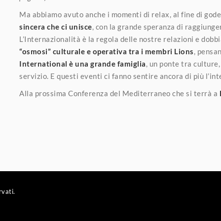
Ma abbiamo avuto anche i momenti di relax, al fine di gode
sincera che ci unisce
, con la grande speranza di raggiunger
L’Internazionalità è la regola delle nostre relazioni e dob
“osmosi” culturale e operativa tra i membri Lions
, pensa
International è una grande famiglia
, un ponte tra culture,
servizio. E questi eventi ci fanno sentire ancora di più l’i
Alla prossima Conferenza del Mediterraneo che si terrà a
rvati.