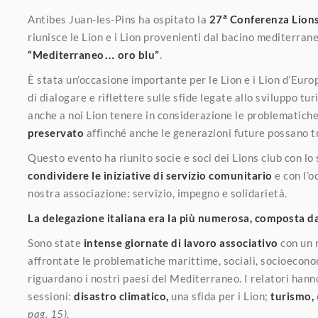
a
Antibes Juan-les-Pins ha ospitato la
27
Conferenza Lions
riunisce le Lion e i Lion provenienti dal bacino mediterran
“Mediterraneo… oro blu”
.
È stata un’occasione importante per le Lion e i Lion d’Eur
di dialogare e riflettere sulle sfide legate allo sviluppo tur
anche a noi Lion tenere in considerazione le problematiche
preservato
affinché anche le generazioni future possano t
Questo evento ha riunito socie e soci dei Lions club con lo
condividere le iniziative di servizio comunitario
e con l’o
nostra associazione: servizio, impegno e solidarietà.
La delegazione italiana era la più numerosa, composta da
Sono state
intense giornate di lavoro associativo
con un 
affrontate le problematiche marittime, sociali, socioecono
riguardano i nostri paesi del Mediterraneo. I relatori han
sessioni:
disastro climatico,
una sfida per i Lion;
turismo,
pag. 15)
.