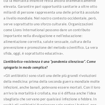
cui la mortalità infantile resta ancora drammaticamente
elevata. Garantire pari opportunità sanitarie a oltre otto
miliardi di persone rappresenta una delle priorità assolute
a livello mondiale. Nel nostro contesto occidentale, però,
serve soprattutto uno sforzo culturale. Organizzazioni
come Lions International possono dare un contributo
importante nella divulgazione e nell’educazione:
alimentazione corretta, salute sessuale, cultura della
prevenzione e promozione del metodo scientifico. La vera
sfida, oggi, è soprattutto educativa».
L’antibiotico-resistenza è una “pandemia silenziosa”. Come
spiegarla in modo semplice?
«Gli antibiotici sono stati una delle più grandi rivoluzioni
della medicina: prima della seconda guerra mondiale molte
infezioni, anche banali, potevano essere mortali. Con il loro
arrivo la mortalità è crollata, ma si è diffusa anche l’idea
sbagliata che servano per qualsiasi infezione o febbre. In
realtà gli antibiotici funzionano solo contro i batteri, non